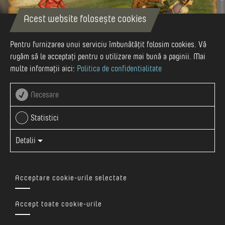
Acest website folosește cookies
Pentru furnizarea unui serviciu îmbunătățit folosim cookies. Vă
rugăm să le acceptați pentru o utilizare mai bună a paginii. Mai
multe informații aici:
Politica de confidentialitate
Necesare
Statistici
Pe malul stâng al Târnavei Mici, în apropierea localității
Detalii
Bălăușeri, într-o vale îngustă și atrăgătoare se întinde satul
Dumitreni unde s-a înălțat odată o fortăreață la fel de
frumoasă și grandioasă asemenea castelului Lázár din
Acceptare cookie-urile selectate
Lăzarea. Din nefericire, de-a lungul secolelor castelul s-a
distrus, însă în micuțul sat și în vecinătatea acestuia s-au
Accept toate cookie-urile
păstrat mai multe obiective turistice și legende care îi