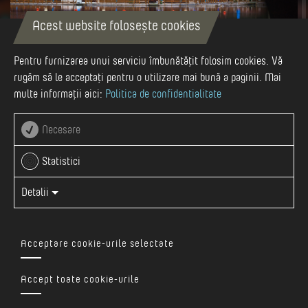
Acest website folosește cookies
Pentru furnizarea unui serviciu îmbunătățit folosim cookies. Vă
rugăm să le acceptați pentru o utilizare mai bună a paginii. Mai
multe informații aici:
Politica de confidentialitate
Autor
Asociatia Visit Mures
Necesare
Statistici
Detalii
0040 365082197
Acceptare cookie-urile selectate
Accept toate cookie-urile
http://www.sovatacnipt.ro/index.php/en/