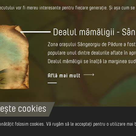
trecutului vor fi mereu interesante pentru fiecare generație. Și așa cum s
Dealul mămăligii - Sân
Zona orașului Sângeorgiu de Pădure a fost o
populare unul dintre dealurile aflate în apr
Dealul mămăligii se înalță la marginea sud-
Află mai mult
ește cookies
Câmpia primejdiei - Șil
Locuitorii satului Șilea Nirajului au suferi
nătățit folosim cookies. Vă rugăm să le acceptați pentru o utilizare mai 
Câmpia Primejdiei, aflată la poalele Muntel