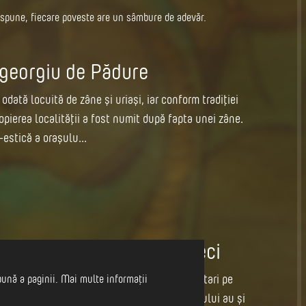
e spune, fiecare poveste are un sâmbure de adevăr.
georgiu de Pădure
dată locuită de zâne și uriași, iar conform tradiției
opierea localității a fost numit după fapta unei zâne.
estică a orașulu...
ea Nirajului, Vârful Becheci
t mult din cauza distrugerilor provocate de tătari pe
bună a paginii. Mai multe informații
ui Becheci. Conform tradiției, locuitorii satului au și