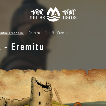
Cetatea lui Vityál - Eremitu
nuturi legendare
l - Eremitu