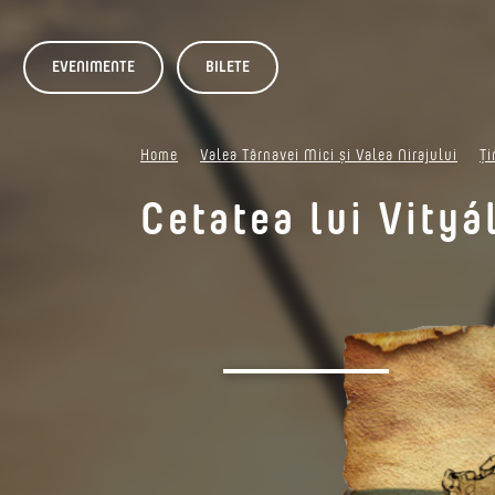
EVENIMENTE
BILETE
Home
Valea Târnavei Mici și Valea Nirajului
Ți
Cetatea lui Vityá