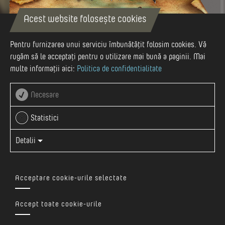
Acest website folosește cookies
Pentru furnizarea unui serviciu îmbunătățit folosim cookies. Vă
rugăm să le acceptați pentru o utilizare mai bună a paginii. Mai
multe informații aici:
Politica de confidentialitate
Necesare
Statistici
Detalii
Locuitorii satului Șilea Nirajului au suferit mult din cauza
Acceptare cookie-urile selectate
distrugerilor provocate de tătari pe Câmpia Primejdiei, aflată
la poalele Muntelui Becheci. Conform tradiției, locuitorii
Accept toate cookie-urile
satului au și suferit, dar i-au bătut și ei pe tătari la
Tatárhágó (Pasul tătarilor), amintirea bătăliei fiind păstrată