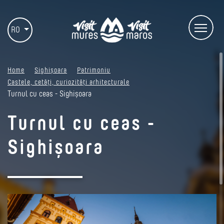
RO
Home
Sighișoara
Patrimoniu
Castele, cetăți, curiozități arhitecturale
Turnul cu ceas - Sighișoara
Turnul cu ceas -
Sighișoara