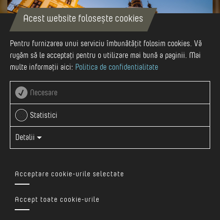
Acest website folosește cookies
Pentru furnizarea unui serviciu îmbunătățit folosim cookies. Vă
rugăm să le acceptați pentru o utilizare mai bună a paginii. Mai
multe informații aici:
Politica de confidentialitate
Necesare
Autor
Visit Mures
Statistici
Detalii
Acceptare cookie-urile selectate
În evul mediu fortificaţia cetății avea 14 turnuri, azi doar 9
dintre acestea ne amintesc de acea perioadă. Turnul cu ceas
Accept toate cookie-urile
este situat pe latura de sud – est a platoului inferior al