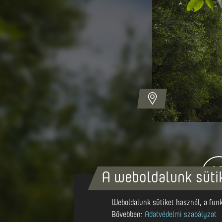
Autor
Asociatia Visit Mures
A weboldalunk süti
Weboldalunk sütiket használ, a funkc
Bővebben:
Adatvédelmi szabályzat