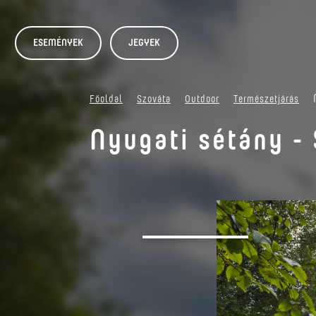
ESEMÉNYEK
JEGYEK
Főoldal
Szováta
Outdoor
Természetjárás
Nyugati sétány -