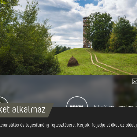
0040 365082197
http://www.sovatacnip
ket alkalmaz
ionalitás és teljesítmény fejlesztésére. Kérjük, fogadja el őket az olda