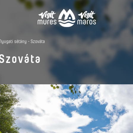
Nyugati sétány - Szováta
 Szováta