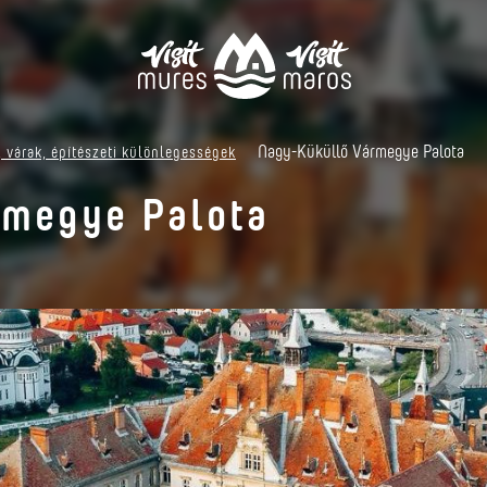
Nagy-Küküllő Vármegye Palota
 várak, építészeti különlegességek
rmegye Palota