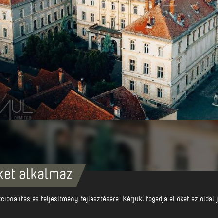
ket alkalmaz
rmesteri hivatalának székhelye. Az impozáns épületet 1886 és 18
ionalitás és teljesítmény fejlesztésére. Kérjük, fogadja el őket az olda
o-reneszánsz stílusú épület eredetileg adminisztratív célokat s
a helyi önkormányzat irodái mellett található a Barokk Terem is,