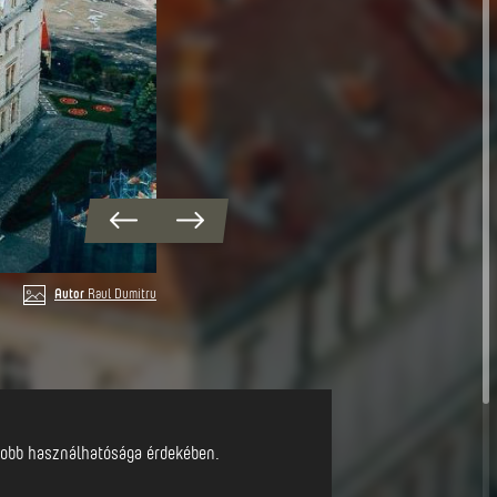
Autor
Raul Dumitru
88 között építették egy középkori
l jobb használhatósága érdekében.
zolgált, és Nagy-Küküllő Vármegye
 számos kulturális esemény