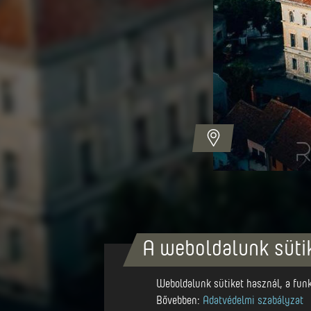
Autor
Vince Haáz
A weboldalunk süti
Az épület jelenleg Segesvár polgá
Weboldalunk sütiket használ, a funkc
domonkos kolostor helyén. Ez a ne
Bővebben:
Adatvédelmi szabályzat
Palotájának nevezték. Belsejében 