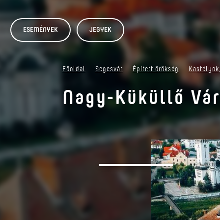
ESEMÉNYEK
JEGYEK
Főoldal
Segesvár
Épített örökség
Kastélyok,
Nagy-Küküllő Vá