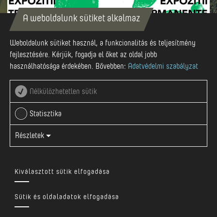
A weboldalunk sütiket alkalmaz
Jul-19
Weboldalunk sütiket használ, a funkcionalitás és teljesítmény
fejlesztésére. Kérjük, fogadja el őket az oldal jobb
használhatósága érdekében. Bővebben:
Adatvédelmi szabályzat
Nélkülözhetetlen sütik
2025 JÚLIUS 19 - SZEPTEMBER 30
Statisztika
Főutca 245 szám, Apold
Részletek
Nézd meg Facebookon
Kiválasztott sütik elfogadása
A CasApold Egyesület szeretettel meghívja Önt a
Sütik és oldaladatok elfogadása
TRANS.FORT 3.0 projekt keretében megvalósuló új kiállítás