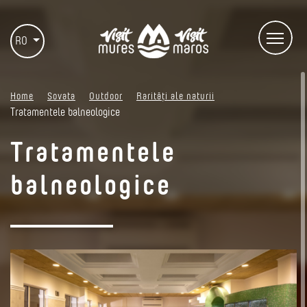
RO
Home
Sovata
Outdoor
Rarități ale naturii
Tratamentele balneologice
Tratamentele
balneologice