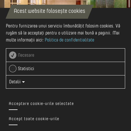
Acest website folosește cookies
Pentru furnizarea unui serviciu îmbunătățit folosim cookies. Vă
rugăm să le acceptați pentru o utilizare mai bună a paginii. Mai
multe informații aici:
Politica de confidentialitate
Necesare
Autor
Ensana Health Spa Hotels
Statistici
Detalii
Acceptare cookie-urile selectate
În 1860 Veress József pune bazele Băii Géra (Baia de Jos),
prima baie terapeutică din Sovata, intuind potențialul
Accept toate cookie-urile
tămăduitor al apelor sărate. Aceasta a fost autorizată în