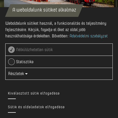
A weboldalunk sütiket alkalmaz
Weboldalunk sütiket használ, a funkcionalitás és teljesítmény
A szovátai nosztalgiavonat
fejlesztésére. Kérjük, fogadja el őket az oldal jobb
használhatósága érdekében. Bővebben:
Adatvédelmi szabályzat
A szovátai gőzös 1949-ben Lengyelországban, Chrzanovban
gyártott gőzmozdony, szénnel és keményfával üzemel . A
Nélkülözhetetlen sütik
mozdony 5 vagonból álló szerelvényt vontat, a korábban
Marosvásárhelyt Parajddal összekötő keskeny nyomtávú
Statisztika
vasúton közlekedik – ezt 1915-ben he...
Részletek
Bővebben
Kiválasztott sütik elfogadása
Sütik és oldaladatok elfogadása