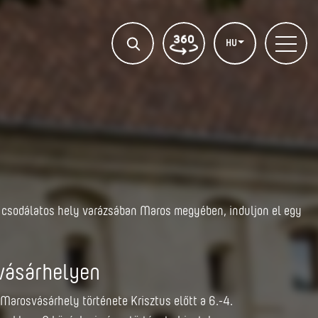
HU
ny csodálatos hely varázsában Maros megyében, induljon el egy
vásárhelyen
y Marosvásárhely története Krisztus előtt a 6.-4.