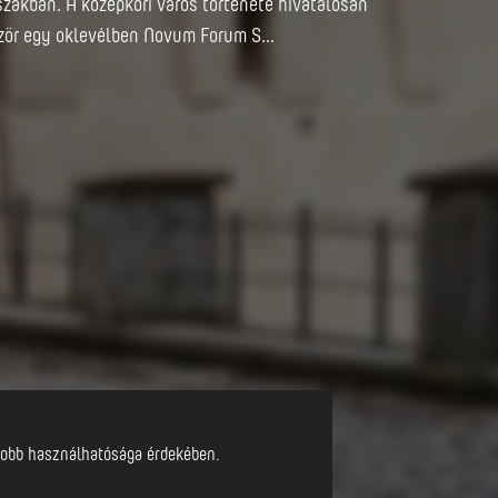
szakban. A középkori város története hivatalosan
zör egy oklevélben Novum Forum S...
l jobb használhatósága érdekében.