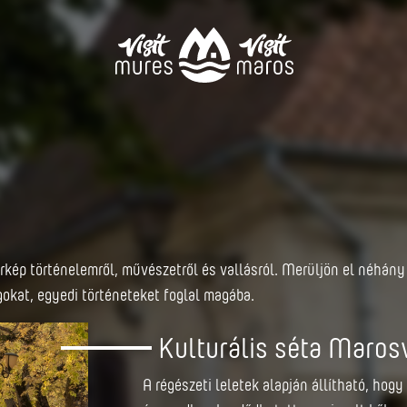
térkép történelemről, művészetről és vallásról. Merüljön el néhá
gokat, egyedi történeteket foglal magába.
Kulturális séta Maros
A régészeti leletek alapján állítható, hog