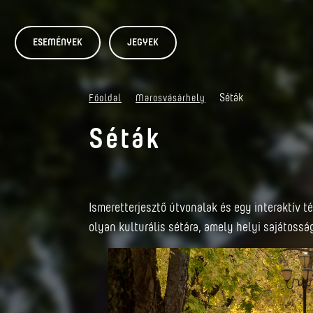
ESEMÉNYEK
JEGYEK
Séták
Főoldal
Marosvásárhely
Séták
Ismeretterjesztő útvonalak és egy interaktív 
olyan kulturális sétára, amely helyi sajátossá