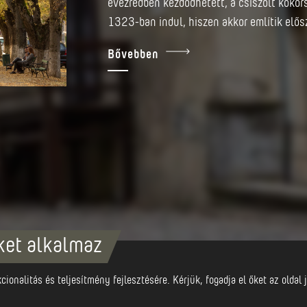
évezredben kezdődhetett, a csiszolt kőkor
1323-ban indul, hiszen akkor említik elős
Bővebben
ket alkalmaz
ionalitás és teljesítmény fejlesztésére. Kérjük, fogadja el őket az olda