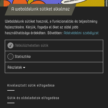
A weboldalunk sütiket alkalmaz
Sep-27
Weboldalunk sütiket használ, a funkcionalitás és teljesítmény
fejlesztésére. Kérjük, fogadja el őket az oldal jobb
használhatósága érdekében. Bővebben:
Adatvédelmi szabályzat
2024 SZEPTEMBER 27
Nélkülözhetetlen sütik
Uzina Foto
Statisztika
Részletek
Nézd meg Facebookon
Kiválasztott sütik elfogadása
Tökéletes őszi hétvége az Uzina Foto-nál. Az Unirii Negyed
Napjai egy művészeti robbanást hoznak, élő zenétől kezdve
Sütik és oldaladatok elfogadása
kiállításokon, vetítéseken és színházon át, minden
korosztály számára! Csatlakozz hozzánk szeptember 27-29.