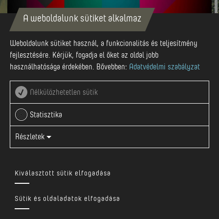
A weboldalunk sütiket alkalmaz
Apr-27
Weboldalunk sütiket használ, a funkcionalitás és teljesítmény
fejlesztésére. Kérjük, fogadja el őket az oldal jobb
használhatósága érdekében. Bővebben:
Adatvédelmi szabályzat
Nélkülözhetetlen sütik
2025 ÁPRILIS 27
Statisztika
Színház tér
Részletek
Nézd meg Facebookon
Kiválasztott sütik elfogadása
VW Maros Félmaraton 2025!
Sütik és oldaladatok elfogadása