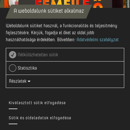
A weboldalunk sütiket alkalmaz
Sep-08
Weboldalunk sütiket használ, a funkcionalitás és teljesítmény
fejlesztésére. Kérjük, fogadja el őket az oldal jobb
használhatósága érdekében. Bővebben:
Adatvédelmi szabályzat
2024 SZEPTEMBER 8
Nélkülözhetetlen sütik
Marosvásárhelyi Kultúrpalota
Statisztika
Részletek
Nézd meg Facebookon
Kiválasztott sütik elfogadása
https://m.iabilet.ro/bilete-targu-mures-ce-si-
doresc-femeile-98824/
Sütik és oldaladatok elfogadása
Kultúrpalota, Marosvásárhely