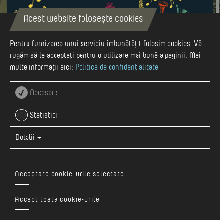
Acest website folosește cookies
May-10
Pentru furnizarea unui serviciu îmbunătățit folosim cookies. Vă
rugăm să le acceptați pentru o utilizare mai bună a paginii. Mai
multe informații aici:
Politica de confidentialitate
10 MAI 2025
Necesare
Cetatea medievală, Târgu Mureș
Statistici
Detalii
Vezi evenimentul pe Facebook
Acceptare cookie-urile selectate
Concertul de deschidere al seriei de evenimente "Seară Jazz
la Cetate" vă așteaptă cu ritmuri fresh, ca parte a
Accept toate cookie-urile
festivalului 𝐓𝐫𝐚𝐧𝐬𝐲𝐥𝐯𝐚𝐧𝐢𝐚𝐧 𝐒𝐭𝐞𝐚𝐤 & 𝐁𝐁𝐐 𝐅𝐞𝐬𝐭!
Locație: Curtea Cetății Medievale Târgu Mureș