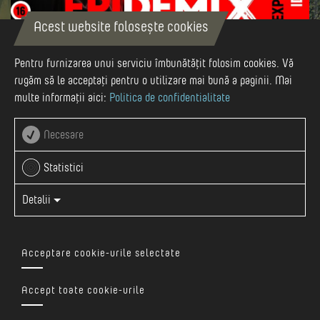
Acest website folosește cookies
Aug-06
Pentru furnizarea unui serviciu îmbunătățit folosim cookies. Vă
rugăm să le acceptați pentru o utilizare mai bună a paginii. Mai
multe informații aici:
Politica de confidentialitate
22 MAI 2026
Necesare
Muzeul de Istorie și Arheologie
Statistici
Detalii
Vezi evenimentul pe Facebook
Acceptare cookie-urile selectate
Muzeul de Istorie și Arheologie invită publicul vineri, 22 mai
2026, de la ora 17:00, la vernisajul expoziției „EPIDEMIX.
Accept toate cookie-urile
Epidemii, afecțiuni și practici de vindecare din preistorie până
în secolul al XVI-lea”, găzduită în Cetatea Târgu Mureș.