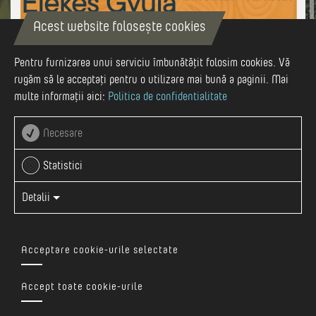
Acest website folosește cookies
Pentru furnizarea unui serviciu îmbunătățit folosim cookies. Vă
rugăm să le acceptați pentru o utilizare mai bună a paginii. Mai
Aug-29
multe informații aici:
Politica de confidentialitate
Necesare
Statistici
29 AUGUST - 5 OCTOMBRIE 2025
Detalii
Galeria Cetății (în incinta Cetății Medievale din
Târgu Mureș)
Acceptare cookie-urile selectate
Vezi evenimentul pe Facebook
Accept toate cookie-urile