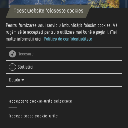
Acest website folosește cookies
Pentru furnizarea unui serviciu îmbunătățit folosim cookies. Vă
rugăm să le acceptați pentru o utilizare mai bună a paginii. Mai
multe informații aici:
Politica de confidentialitate
Autor
Visit Mures
Necesare
Statistici
Încă din anul 1977 Consiliul Internațional al Muzeelor
organizează anual diverse evenimente, cu ocazia Zilei
Detalii
Internaţionale a Muzeelor, în data de 18 mai. Cei peste
30.000 de membri din cele peste 20.000 de muzee
Acceptare cookie-urile selectate
afiliate contribuie la realizarea acestora prin diverse
ateliere, activităţi, publicaţii, programe de formare şi alte
Accept toate cookie-urile
iniţiative care urmăresc să evidenţieze rolul important pe
care muzeele îl joacă în comunitate. Pentru că muzeele